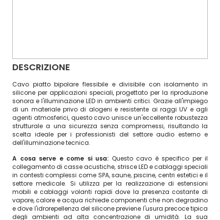
DESCRIZIONE
Cavo piatto bipolare flessibile e divisibile con isolamento in
silicone per applicazioni speciali, progettato per la riproduzione
sonora e l'illuminazione LED in ambienti critici. Grazie all'impiego
di un materiale privo di alogeni e resistente ai raggi UV e agli
agenti atmosferici, questo cavo unisce un'eccellente robustezza
strutturale a una sicurezza senza compromessi, risultando la
scelta ideale per i professionisti del settore audio esterno e
dell'illuminazione tecnica.
A cosa serve e come si usa:
Questo cavo è specifico per il
collegamento di casse acustiche, strisce LED e cablaggi speciali
in contesti complessi come SPA, saune, piscine, centri estetici e il
settore medicale. Si utilizza per la realizzazione di estensioni
mobili e cablaggi volanti rapidi dove la presenza costante di
vapore, calore e acqua richiede componenti che non degradino
e dove l'idrorepellenza del silicone previene l'usura precoce tipica
degli ambienti ad alta concentrazione di umidità. La sua