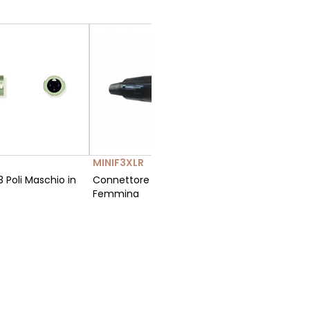
MINIF3XLR
MINIM3X
 Poli Maschio in
Connettore Mini-XLR 3 Poli
Connettor
Femmina
Maschio