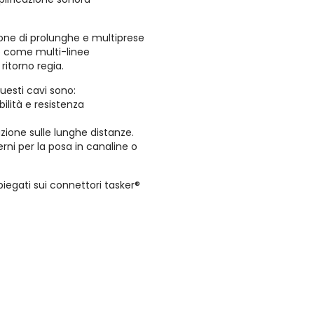
zione di prolunghe e multiprese
he come multi-linee
ritorno regia.
questi cavi sono:
bilità e resistenza
zione sulle lunghe distanze.
terni per la posa in canaline o
iegati sui connettori tasker®