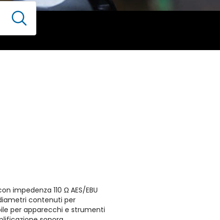
i con impedenza 110 Ω AES/EBU
diametri contenuti per
obile per apparecchi e strumenti
plificazione sonora