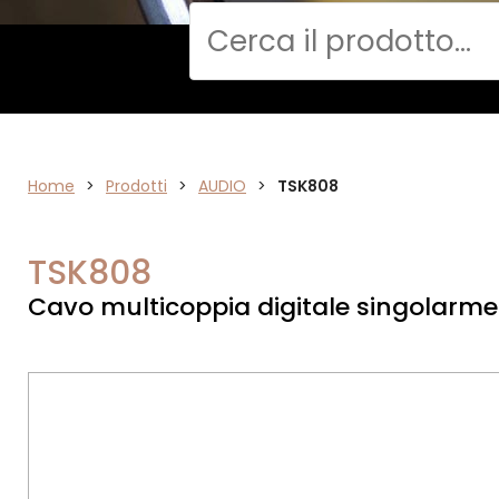
Cerca
Home
AUDIO
>
Prodotti
>
AUDIO
>
TSK808
TSK808
Cavo multicoppia digitale singolarm