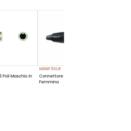
MINIF3XLR
MINIM3X
 Poli Maschio in
Connettore Mini-XLR 3 Poli
Connettor
Femmina
Maschio