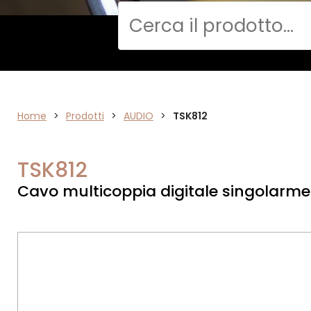
Cerca
Home
AUDIO
>
Prodotti
>
AUDIO
>
TSK812
TSK812
Cavo multicoppia digitale singolarm