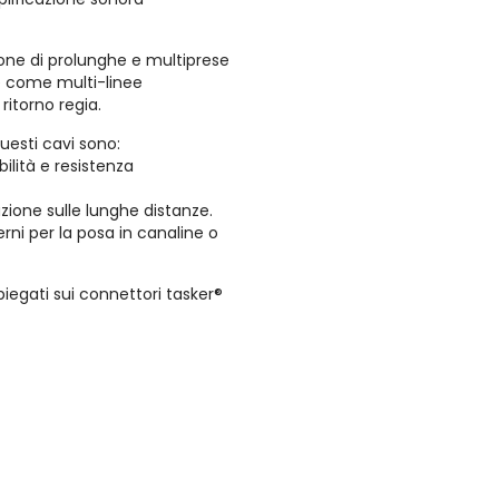
zione di prolunghe e multiprese
he come multi-linee
ritorno regia.
questi cavi sono:
bilità e resistenza
zione sulle lunghe distanze.
terni per la posa in canaline o
iegati sui connettori tasker®