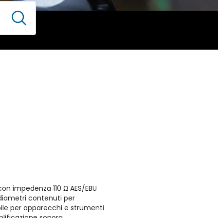
i con impedenza 110 Ω AES/EBU
diametri contenuti per
obile per apparecchi e strumenti
plificazione sonora