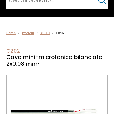
Cerca
CPR
Home
>
Prodotti
>
AUDIO
>
C202
C202
Cavo mini-microfonico bilanciato
2x0.08 mm²