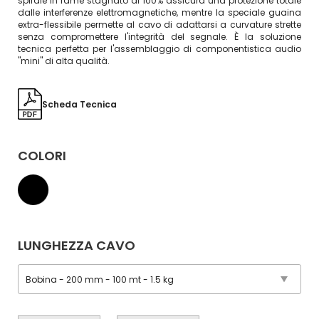
spirale in rame stagnato al 100% assicura una protezione totale
dalle interferenze elettromagnetiche, mentre la speciale guaina
extra-flessibile permette al cavo di adattarsi a curvature strette
senza compromettere l'integrità del segnale. È la soluzione
tecnica perfetta per l'assemblaggio di componentistica audio
"mini" di alta qualità.
Scheda Tecnica
COLORI
LUNGHEZZA CAVO