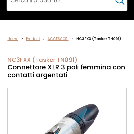
Cerca
CPR
Home
>
Prodotti
>
ACCESSORI
>
NC3FXX (Tasker TN091)
NC3FXX (Tasker TN091)
Connettore XLR 3 poli femmina con
contatti argentati