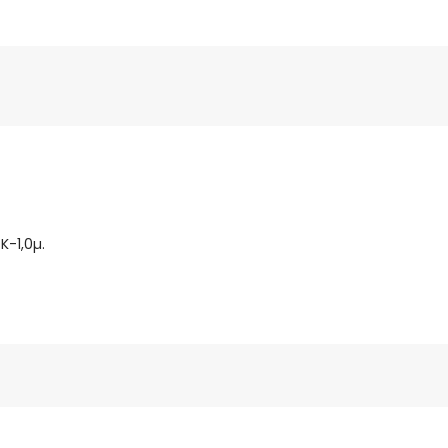
K-1,0µ.