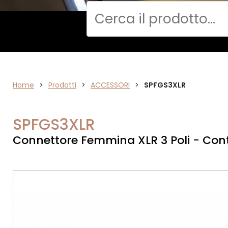
Cerca
CPR
Home
>
Prodotti
>
ACCESSORI
>
SPFGS3XLR
SPFGS3XLR
Connettore Femmina XLR 3 Poli - Cont