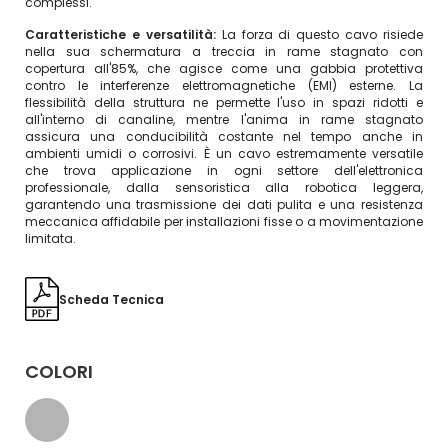
complessi.
Caratteristiche e versatilità:
La forza di questo cavo risiede
nella sua schermatura a treccia in rame stagnato con
copertura all'85%, che agisce come una gabbia protettiva
contro le interferenze elettromagnetiche (EMI) esterne. La
flessibilità della struttura ne permette l'uso in spazi ridotti e
all'interno di canaline, mentre l'anima in rame stagnato
assicura una conducibilità costante nel tempo anche in
ambienti umidi o corrosivi. È un cavo estremamente versatile
che trova applicazione in ogni settore dell'elettronica
professionale, dalla sensoristica alla robotica leggera,
garantendo una trasmissione dei dati pulita e una resistenza
meccanica affidabile per installazioni fisse o a movimentazione
limitata.
Scheda Tecnica
COLORI