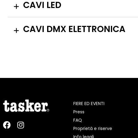
CAVI LED
CAVI DMX ELETTRONICA
FIERE ED EVENTI
Press
FAQ
Proprietà e riserve
Info legali