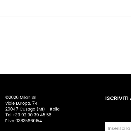
©
2026 Milan Srl
ISCRIVITI
Viale Europa, 74,
20047 Cusago (MI) – Italia
Tel +39 02 90 39 45 56
P.Iva 03835660154