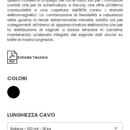
questo modello è l'impiego del rame rosso sia per i conduttori
cordati che per la schermatura a treccia, che offre un'ottima
conducibilità e una copertura dell'85% contro i disturbi
elettromagnetici. La combinazione di flessibilità e robustezza
della guaina lo rende estremamente versatile, adatto sia per
collegamenti all'interno di apparecchiature elettroniche che per
la distribuzione di segnali a bassa tensione in canaline,
mantenendo un'elevata integrità del segnale dati anche su
tratte di media lunghezza.
Scheda Tecnica
COLORI
LUNGHEZZA CAVO