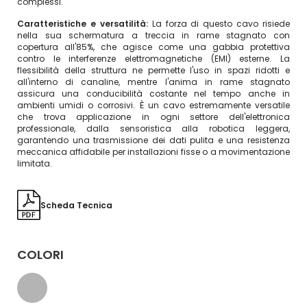
complessi.
Caratteristiche e versatilità:
La forza di questo cavo risiede
nella sua schermatura a treccia in rame stagnato con
copertura all'85%, che agisce come una gabbia protettiva
contro le interferenze elettromagnetiche (EMI) esterne. La
flessibilità della struttura ne permette l'uso in spazi ridotti e
all'interno di canaline, mentre l'anima in rame stagnato
assicura una conducibilità costante nel tempo anche in
ambienti umidi o corrosivi. È un cavo estremamente versatile
che trova applicazione in ogni settore dell'elettronica
professionale, dalla sensoristica alla robotica leggera,
garantendo una trasmissione dei dati pulita e una resistenza
meccanica affidabile per installazioni fisse o a movimentazione
limitata.
Scheda Tecnica
COLORI