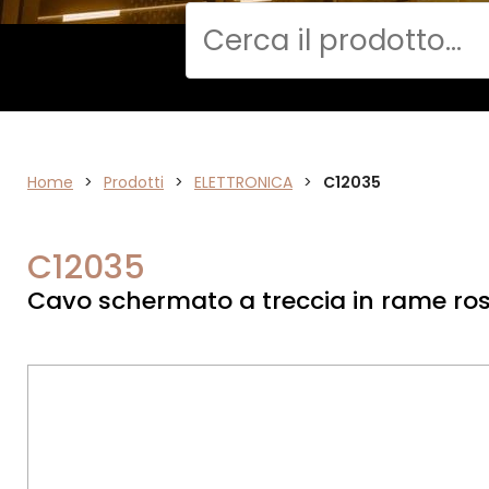
Cerca
DATA
Home
>
Prodotti
>
ELETTRONICA
>
C12035
NETWORK
C12035
Cavo schermato a treccia in rame ros