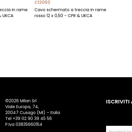
C12050
eccia in rame
Cavo schermato a treccia in rame
 & UKCA
rosso 12 x 0,50 - CPR & UKCA
©
2026 Milan Srl
ISCRIVITI
Viale Europa, 74,
20047 Cusago (MI) – Italia
Tel +39 02 90 39 45 56
P.Iva 03835660154