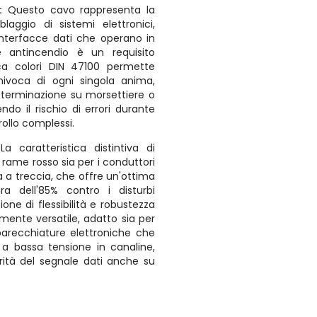
:
Questo cavo rappresenta la
laggio di sistemi elettronici,
interfacce dati che operano in
e antincendio è un requisito
ica colori DIN 47100 permette
univoca di ogni singola anima,
i terminazione su morsettiere o
ndo il rischio di errori durante
rollo complessi.
 La caratteristica distintiva di
 rame rosso sia per i conduttori
 a treccia, che offre un'ottima
ra dell'85% contro i disturbi
one di flessibilità e robustezza
mente versatile, adatto sia per
pparecchiature elettroniche che
i a bassa tensione in canaline,
ità del segnale dati anche su