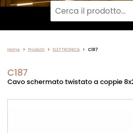
Cerca
DATA
Home
>
Prodotti
>
ELETTRONICA
>
C187
NETWORK
C187
Cavo schermato twistato a coppie 8x