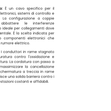
sa:
È un cavo specifico per il
ettronici, sistemi di controllo e
. La configurazione a coppie
abbattere le interferenze
o ideale per collegamenti dove
entale. È la scelta indicata per
 o componenti elettronici che
 rumore elettrico.
:
I conduttori in rame stagnato
ratura contro l'ossidazione e
datura. La cordatura con passo a
massimizzare la cancellazione
 schermatura a treccia in rame
sce una solida barriera contro i
tazioni costanti e affidabili.