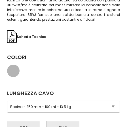
facilitano le operazioni di saldatura. La cordatura con passo a
30 twist/mt è calibrata per massimizzare la cancellazione delle
interferenze, mentre la schermatura a treccia in rame stagnato
(copertura 85%) fornisce una solida barriera contro i disturbi
esterni, garantendo prestazioni costanti e affidabili.
Scheda Tecnica
COLORI
LUNGHEZZA CAVO