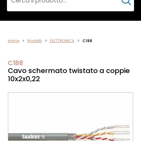
Cerca
DATA
Home
>
Prodotti
>
ELETTRONICA
>
C188
NETWORK
C188
Cavo schermato twistato a coppie
10x2x0,22