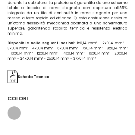
durante la cablatura. La protezione è garantita da uno schermo
totale a treccia di rame stagnato con copertura all'85%,
integrato da un filo di continuità in rame stagnato per una
messa a terra rapida ed efficace. Questa costruzione assicura
un'ottima flessibilità meccanica abbinata a una schermatura
superiore, garantendo stabilità termica e resistenza elettrica
minima.
Disponibile nelle seguenti sezioni:
1x0,14 mm² - 2x0,14 mm² -
3x0,14 mm² - 4x0,14 mm² - 6x0,14 mm² - 7x0,14 mm² - 8x0,14 mm²
- 10x0,14 mm² - 12x0,14 mm² - 14x0,14 mm² - 16x0,14 mm² - 20x0,14
mm² - 24x0,14 mm² - 25x0,14 mm² - 37x0,14 mm²
Scheda Tecnica
COLORI