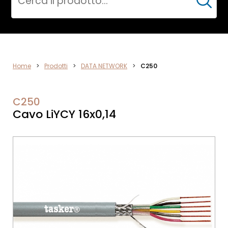
Cerca
DATA
Home
>
Prodotti
>
DATA NETWORK
>
C250
NETWORK
C250
Cavo LiYCY 16x0,14