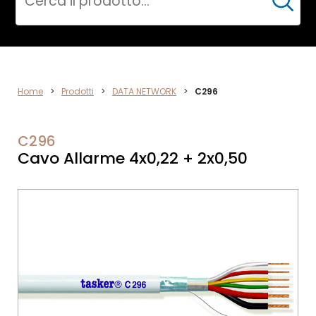
Cerca
DATA
Home
>
Prodotti
>
DATA NETWORK
>
C296
NETWORK
C296
Cavo Allarme 4x0,22 + 2x0,50