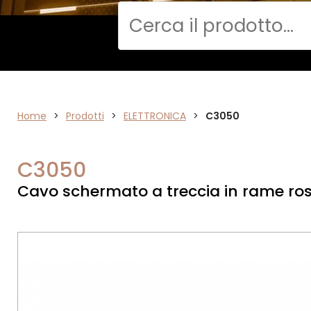
Cerca
DATA
Home
>
Prodotti
>
ELETTRONICA
>
C3050
NETWORK
C3050
Cavo schermato a treccia in rame ros