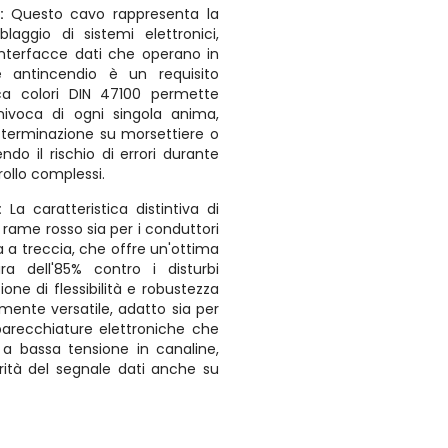
a:
Questo cavo rappresenta la
laggio di sistemi elettronici,
interfacce dati che operano in
e antincendio è un requisito
ica colori DIN 47100 permette
univoca di ogni singola anima,
i terminazione su morsettiere o
ndo il rischio di errori durante
rollo complessi.
:
La caratteristica distintiva di
 rame rosso sia per i conduttori
 a treccia, che offre un'ottima
ra dell'85% contro i disturbi
one di flessibilità e robustezza
mente versatile, adatto sia per
pparecchiature elettroniche che
i a bassa tensione in canaline,
ità del segnale dati anche su