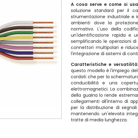
A cosa serve e come si us
soluzione standard per il cab
strumentazione industriale e 
ambienti dove la protezion
normativo. L'uso della codif
un'identificazione rapida e 
semplificando le operazioni d
connettori multipolari e riduce
l'integrazione di sistemi di cont
Caratteristiche e versatilità
questo modello è l'impiego del
cordati che per la schermatura
conducibilità e una copertu
elettromagnetici. La combinazi
della guaina lo rende estrema
collegamenti all'interno di a
per la distribuzione di segnal
mantenendo un'elevata integr
tratte di media lunghezza.