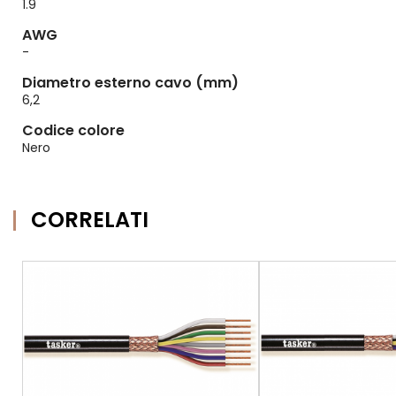
1.9
AWG
-
Diametro esterno cavo (mm)
6,2
Codice colore
Nero
CORRELATI