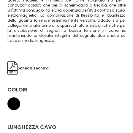
questo modello è l'impiego del rame stagnato sia per i
conduttori cordati che per la schermatura a treccia, che offre
un'ottima conducibilità e una copertura dell'85% contro i disturbi
elettromagnetici. La combinazione di flessibilità e robustezza
della guaina lo rende estremamente versatile, adatto sia per
collegamenti all'interno di apparecchiature elettroniche che per
la distribuzione di segnali a bassa tensione in canaline,
mantenendo un'elevata integrità del segnale dati anche su
tratte di media lunghezza.
Scheda Tecnica
COLORI
LUNGHEZZA CAVO