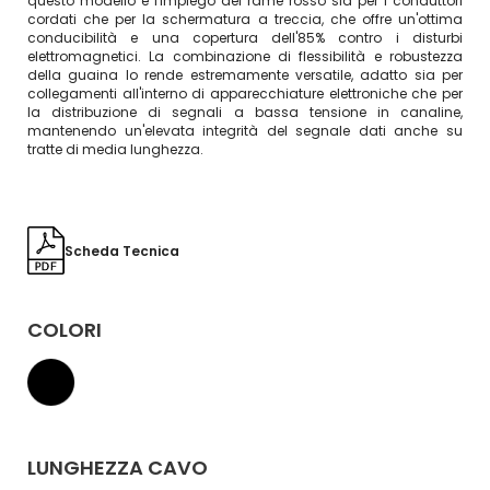
questo modello è l'impiego del rame rosso sia per i conduttori
cordati che per la schermatura a treccia, che offre un'ottima
conducibilità e una copertura dell'85% contro i disturbi
elettromagnetici. La combinazione di flessibilità e robustezza
della guaina lo rende estremamente versatile, adatto sia per
collegamenti all'interno di apparecchiature elettroniche che per
la distribuzione di segnali a bassa tensione in canaline,
mantenendo un'elevata integrità del segnale dati anche su
tratte di media lunghezza.
Scheda Tecnica
COLORI
LUNGHEZZA CAVO