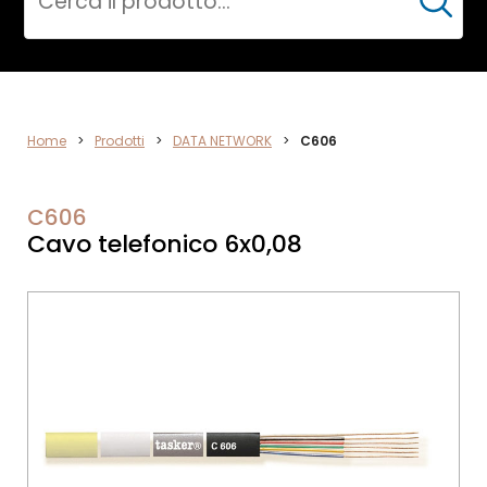
Cerca
DATA
Home
>
Prodotti
>
DATA NETWORK
>
C606
NETWORK
C606
Cavo telefonico 6x0,08