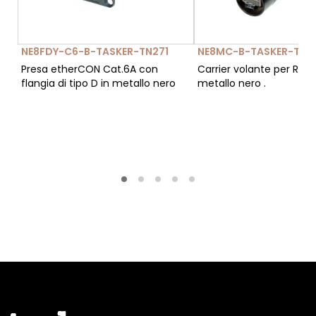
NE8FDY-C6-B-TASKER-TN271
NE8MC-B-TASKER-TN2
Presa etherCON Cat.6A con
Carrier volante per RJ45
flangia di tipo D in metallo nero
metallo nero .