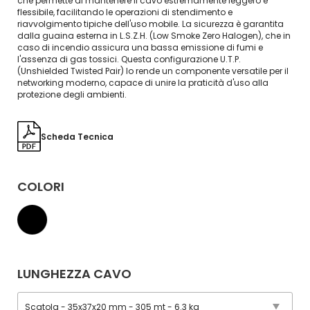
che permette di mantenere il cavo estremamente leggero e
flessibile, facilitando le operazioni di stendimento e
riavvolgimento tipiche dell'uso mobile. La sicurezza è garantita
dalla guaina esterna in L.S.Z.H. (Low Smoke Zero Halogen), che in
caso di incendio assicura una bassa emissione di fumi e
l'assenza di gas tossici. Questa configurazione U.T.P.
(Unshielded Twisted Pair) lo rende un componente versatile per il
networking moderno, capace di unire la praticità d'uso alla
protezione degli ambienti.
Scheda Tecnica
COLORI
LUNGHEZZA CAVO