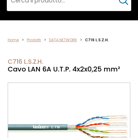
Cerca
DATA
Home
>
Prodotti
>
DATA NETWORK
>
C716 L.S.Z.H.
NETWORK
C716 L.S.Z.H.
Cavo LAN 6A U.T.P. 4x2x0,25 mm²