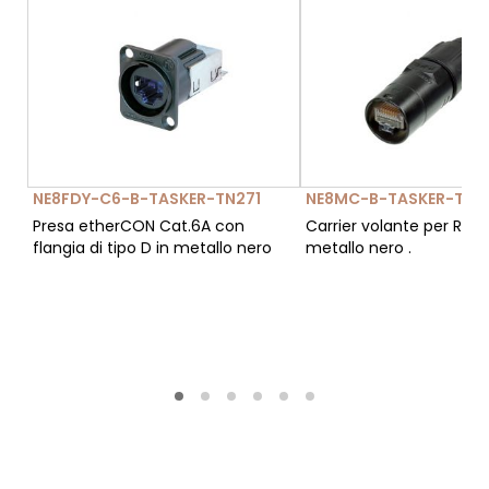
NE8FDY-C6-B-TASKER-TN271
NE8MC-B-TASKER-TN2
Presa etherCON Cat.6A con
Carrier volante per RJ45
flangia di tipo D in metallo nero
metallo nero .