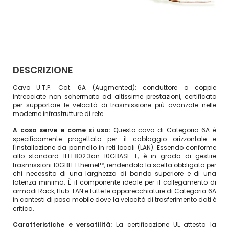
DESCRIZIONE
Cavo U.T.P. Cat. 6A (Augmented): conduttore a coppie
intrecciate non schermato ad altissime prestazioni, certificato
per supportare le velocità di trasmissione più avanzate nelle
moderne infrastrutture di rete.
A cosa serve e come si usa:
Questo cavo di Categoria 6A è
specificamente progettato per il cablaggio orizzontale e
l'installazione da pannello in reti locali (LAN). Essendo conforme
allo standard IEEE802.3an 10GBASE-T, è in grado di gestire
trasmissioni 10GBIT Ethernet™, rendendolo la scelta obbligata per
chi necessita di una larghezza di banda superiore e di una
latenza minima. È il componente ideale per il collegamento di
armadi Rack, Hub-LAN e tutte le apparecchiature di Categoria 6A
in contesti di posa mobile dove la velocità di trasferimento dati è
critica.
Caratteristiche e versatilità:
La certificazione UL attesta la