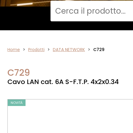
Cerca
DATA
Home
>
Prodotti
>
DATA NETWORK
>
C729
NETWORK
C729
Cavo LAN cat. 6A S-F.T.P. 4x2x0.34
NOVITÀ