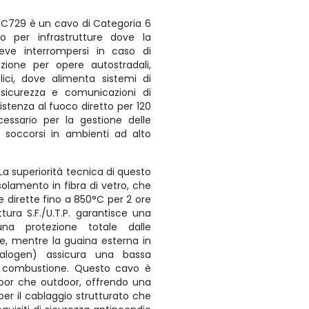
l C729 è un cavo di Categoria 6
to per infrastrutture dove la
eve interrompersi in caso di
zione per opere autostradali,
blici, dove alimenta sistemi di
i sicurezza e comunicazioni di
istenza al fuoco diretto per 120
cessario per la gestione delle
i soccorsi in ambienti ad alto
La superiorità tecnica di questo
solamento in fibra di vetro, che
 dirette fino a 850°C per 2 ore
ttura S.F./U.T.P. garantisce una
na protezione totale dalle
e, mentre la guaina esterna in
Halogen) assicura una bassa
i combustione. Questo cavo è
ndoor che outdoor, offrendo una
per il cablaggio strutturato che