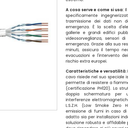
A cosa serve e come si usa:
I
specificamente ingegnerizza
trasmissione dei dati non d
emergenza. È la scelta d'ele
gallerie e grandi edifici pub
videosorveglianza, sensori d
emergenza. Grazie alla sua res
minuti, assicura il tempo ne
evacuazioni e l'intervento de
rischio extra europei.
Caratteristiche e versatilità:
cavo risiede nel suo speciale i
permette di resistere a fiamme
(certificazione PH120). La stru
doppia schermatura per u
interferenze elettromagnetich
L.S.Z.H. (Low Smoke Zero 
emissione di fumi in caso d
adatto sia per installazioni i
soluzione robusta e affidabile 