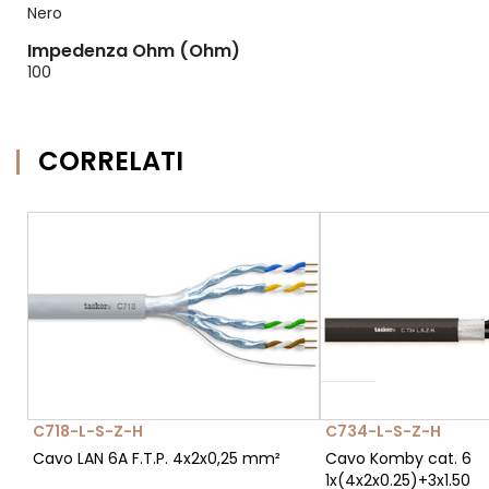
Nero
Impedenza Ohm (Ohm)
100
CORRELATI
C718-L-S-Z-H
C734-L-S-Z-H
Cavo LAN 6A F.T.P. 4x2x0,25 mm²
Cavo Komby cat. 6
1x(4x2x0.25)+3x1.50