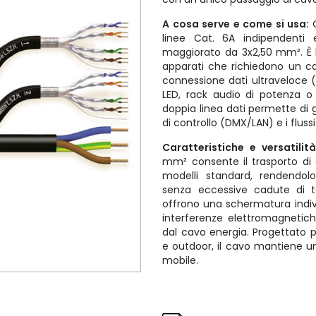
A cosa serve e come si usa:
linee Cat. 6A indipendenti
maggiorato da 3x2,50 mm². È l
apparati che richiedono un ca
connessione dati ultraveloce 
LED, rack audio di potenza o 
doppia linea dati permette di 
di controllo (DMX/LAN) e i fluss
Caratteristiche e versatilit
mm² consente il trasporto di c
modelli standard, rendendol
senza eccessive cadute di 
offrono una schermatura indiv
interferenze elettromagnetich
dal cavo energia. Progettato p
e outdoor, il cavo mantiene un'
mobile.