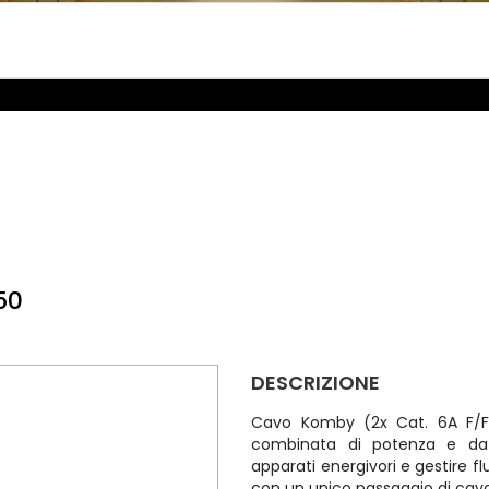
50
DESCRIZIONE
Cavo Komby (2x Cat. 6A F/FT
combinata di potenza e dat
apparati energivori e gestire fl
con un unico passaggio di cav