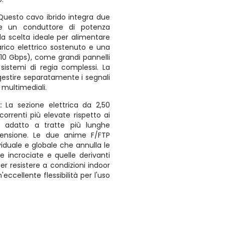
Questo cavo ibrido integra due
 e un conduttore di potenza
a scelta ideale per alimentare
rico elettrico sostenuto e una
(10 Gbps), come grandi pannelli
sistemi di regia complessi. La
gestire separatamente i segnali
i multimediali.
à:
La sezione elettrica da 2,50
orrenti più elevate rispetto ai
o adatto a tratte più lunghe
tensione. Le due anime F/FTP
iduale e globale che annulla le
e incrociate e quelle derivanti
er resistere a condizioni indoor
eccellente flessibilità per l'uso