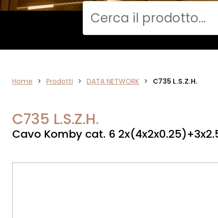
Cerca
DATA
Home
>
Prodotti
>
DATA NETWORK
>
C735 L.S.Z.H.
NETWORK
C735 L.S.Z.H.
Cavo Komby cat. 6 2x(4x2x0.25)+3x2.