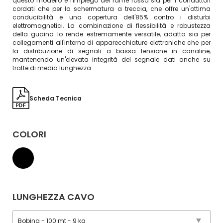
questo modello è l'impiego del rame rosso sia per i conduttori
cordati che per la schermatura a treccia, che offre un'ottima
conducibilità e una copertura dell'85% contro i disturbi
elettromagnetici. La combinazione di flessibilità e robustezza
della guaina lo rende estremamente versatile, adatto sia per
collegamenti all'interno di apparecchiature elettroniche che per
la distribuzione di segnali a bassa tensione in canaline,
mantenendo un'elevata integrità del segnale dati anche su
tratte di media lunghezza.
Scheda Tecnica
COLORI
LUNGHEZZA CAVO