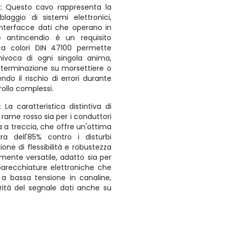
a:
Questo cavo rappresenta la
laggio di sistemi elettronici,
interfacce dati che operano in
e antincendio è un requisito
ica colori DIN 47100 permette
univoca di ogni singola anima,
i terminazione su morsettiere o
ndo il rischio di errori durante
rollo complessi.
:
La caratteristica distintiva di
 rame rosso sia per i conduttori
 a treccia, che offre un'ottima
ra dell'85% contro i disturbi
one di flessibilità e robustezza
mente versatile, adatto sia per
pparecchiature elettroniche che
i a bassa tensione in canaline,
ità del segnale dati anche su