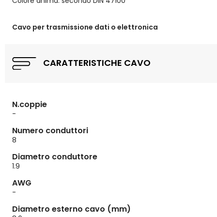
Colore anima: secondo DIN 47100
Cavo per trasmissione dati o elettronica
CARATTERISTICHE CAVO
N.coppie
-
Numero conduttori
8
Diametro conduttore
1.9
AWG
-
Diametro esterno cavo (mm)