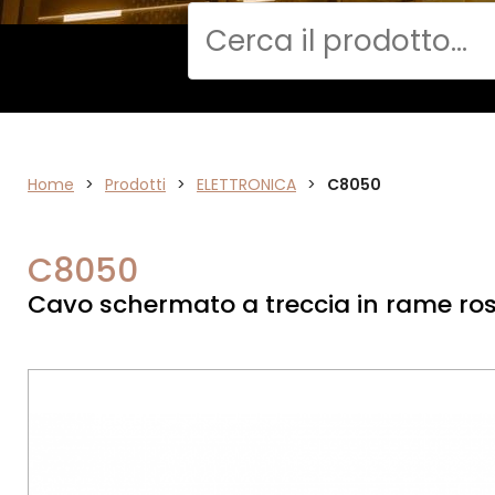
Cerca
DATA
Home
>
Prodotti
>
ELETTRONICA
>
C8050
NETWORK
C8050
Cavo schermato a treccia in rame ros