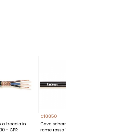
C10050
a treccia in
Cavo schermato a treccia in
,00 - CPR
rame rosso 10 x 0,50 - CPR & UKCA