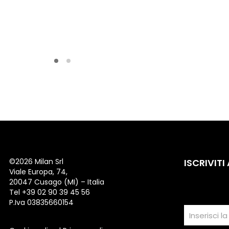
©
2026 Milan Srl
ISCRIVITI
Viale Europa, 74,
20047 Cusago (MI) – Italia
Tel +39 02 90 39 45 56
P.Iva 03835660154