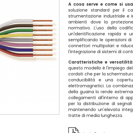
A cosa serve e come si us
soluzione standard per il cab
strumentazione industriale e 
ambienti dove la protezion
normativo. L'uso della codif
un'identificazione rapida e 
semplificando le operazioni d
connettori multipolari e riduce
l'integrazione di sistemi di cont
Caratteristiche e versatilità
questo modello è l'impiego del
cordati che per la schermatura
conducibilità e una copertu
elettromagnetici. La combinazi
della guaina lo rende estrema
collegamenti all'interno di a
per la distribuzione di segnal
mantenendo un'elevata integr
tratte di media lunghezza.