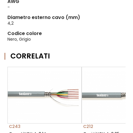
AWG
-
Diametro esterno cavo (mm)
4,2
Codice colore
Nero, Grigio
CORRELATI
C243
C212