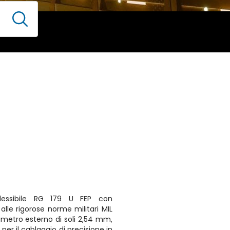
flessibile RG 179 U FEP con
lle rigorose norme militari MIL
ametro esterno di soli 2,54 mm,
per il cablaggio di precisione in