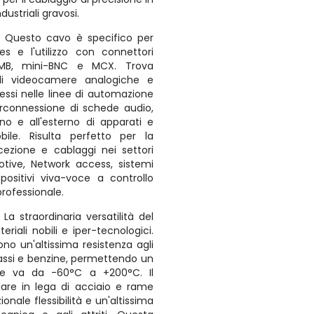
dustriali gravosi.
:
Questo cavo è specifico per
es e l'utilizzo con connettori
SMB, mini-BNC e MCX. Trova
di videocamere analogiche e
ocessi nelle linee di automazione
nterconnessione di schede audio,
rno e all'esterno di apparati e
ile. Risulta perfetto per la
cezione e cablaggi nei settori
otive, Network access, sistemi
spositivi viva-voce a controllo
professionale.
:
La straordinaria versatilità del
eriali nobili e iper-tecnologici.
ono un'altissima resistenza agli
rassi e benzine, permettendo un
he va da -60°C a +200°C. Il
ilare in lega di acciaio e rame
nale flessibilità e un'altissima