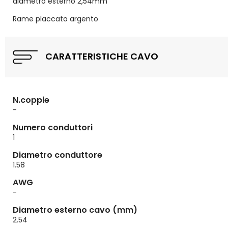
diametro esterno 2,54mm
Rame placcato argento
CARATTERISTICHE CAVO
N.coppie
-
Numero conduttori
1
Diametro conduttore
1.58
AWG
-
Diametro esterno cavo (mm)
2.54