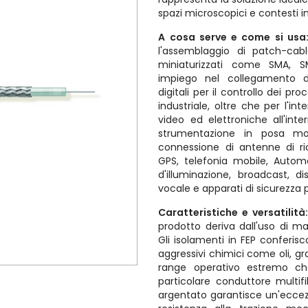
spazi microscopici e contesti in
A cosa serve e come si usa
l'assemblaggio di patch-cabl
miniaturizzati come SMA, 
impiego nel collegamento 
digitali per il controllo dei pr
industriale, oltre che per l'i
video ed elettroniche all'inte
strumentazione in posa mob
connessione di antenne di ri
GPS, telefonia mobile, Autom
d'illuminazione, broadcast, di
vocale e apparati di sicurezza 
Caratteristiche e versatilità
prodotto deriva dall'uso di mat
Gli isolamenti in FEP conferisc
aggressivi chimici come oli, g
range operativo estremo c
particolare conduttore multif
argentato garantisce un'eccezio