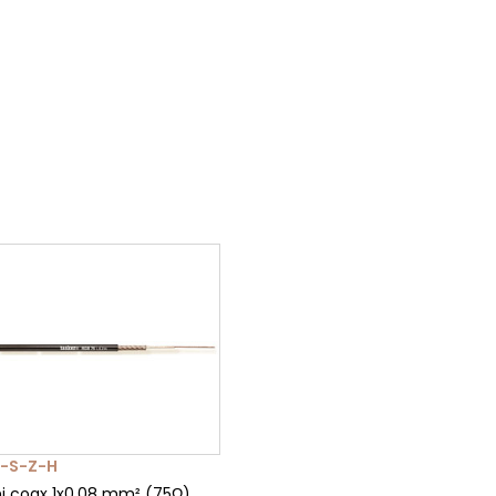
-S-Z-H
i coax 1x0,08 mm² (75Ω)