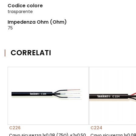
Codice colore
trasparente
Impedenza Ohm (Ohm)
75
CORRELATI
C226
C224
Cavo sicurezza 1x0,08 (75Ω) +2x0,50
Cavo sicurezza 1x0,0