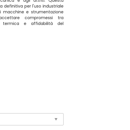
canica e agli attriti. Questa
 definitiva per l'uso industriale
i di macchine e strumentazione
accettare compromessi tra
za termica e affidabilità del