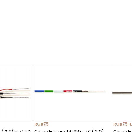
RGB75
RGB75-L
8 (75Ω) +2x0,22
Cavo Mini coax 1x0,08 mm² (75Ω)
Cavo Min