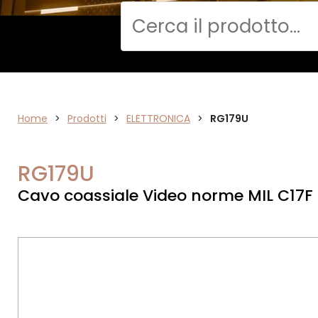
Cerca
DATA
Home
>
Prodotti
>
ELETTRONICA
>
RG179U
NETWORK
RG179U
Cavo coassiale Video norme MIL C17F