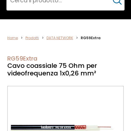
Cerca
DATA
Home
>
Prodotti
>
DATA NETWORK
>
RG59Extra
NETWORK
RG59Extra
Cavo coassiale 75 Ohm per
videofrequenza 1x0,26 mm²