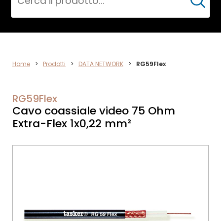
Cerca
DATA
Home
>
Prodotti
>
DATA NETWORK
>
RG59Flex
NETWORK
RG59Flex
Cavo coassiale video 75 Ohm
Extra-Flex 1x0,22 mm²