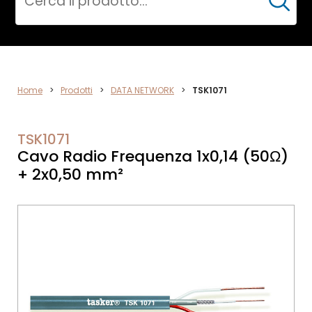
Cerca
DATA
Home
>
Prodotti
>
DATA NETWORK
>
TSK1071
NETWORK
TSK1071
Cavo Radio Frequenza 1x0,14 (50Ω)
+ 2x0,50 mm²