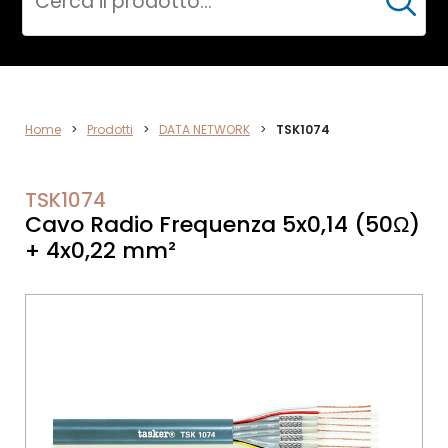
Cerca
DATA
Home
>
Prodotti
>
DATA NETWORK
>
TSK1074
NETWORK
TSK1074
Cavo Radio Frequenza 5x0,14 (50Ω)
+ 4x0,22 mm²