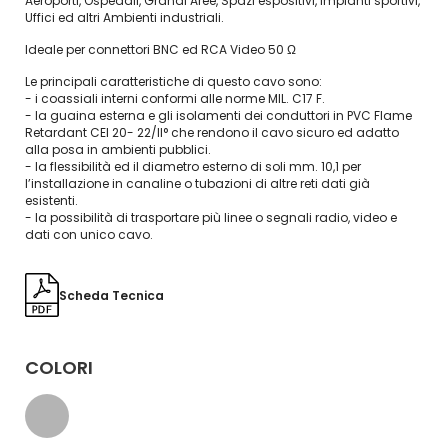
Aeroporti, Ospedali, Grandi Aree, Spazi espositivi, Impianti sportivi,
Uffici ed altri Ambienti industriali.
Ideale per connettori BNC ed RCA Video 50 Ω
Le principali caratteristiche di questo cavo sono:
- i coassiali interni conformi alle norme MIL. C17 F.
- la guaina esterna e gli isolamenti dei conduttori in PVC Flame
Retardant CEI 20- 22/II° che rendono il cavo sicuro ed adatto
alla posa in ambienti pubblici.
- la flessibilità ed il diametro esterno di soli mm. 10,1 per
l’installazione in canaline o tubazioni di altre reti dati già
esistenti.
- la possibilità di trasportare più linee o segnali radio, video e
dati con unico cavo.
Scheda Tecnica
COLORI