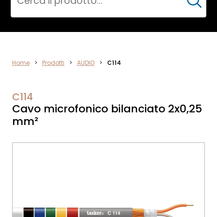
Cerca
VIDEO
Home
>
Prodotti
>
AUDIO
>
C114
C114
Cavo microfonico bilanciato 2x0,25
mm²