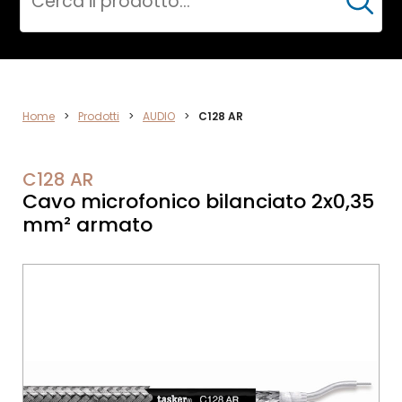
Cerca
VIDEO
Home
>
Prodotti
>
AUDIO
>
C128 AR
C128 AR
Cavo microfonico bilanciato 2x0,35
mm² armato