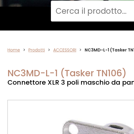
Cerca
Home
VIDEO
>
Prodotti
>
ACCESSORI
>
NC3MD-L-1 (Tasker TN
NC3MD-L-1 (Tasker TN106)
Connettore XLR 3 poli maschio da pan