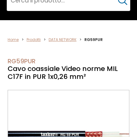
Cerca
VIDEO
Home
>
Prodotti
>
DATA NETWORK
>
RG59PUR
RG59PUR
Cavo coassiale Video norme MIL
C17F in PUR 1x0,26 mm²