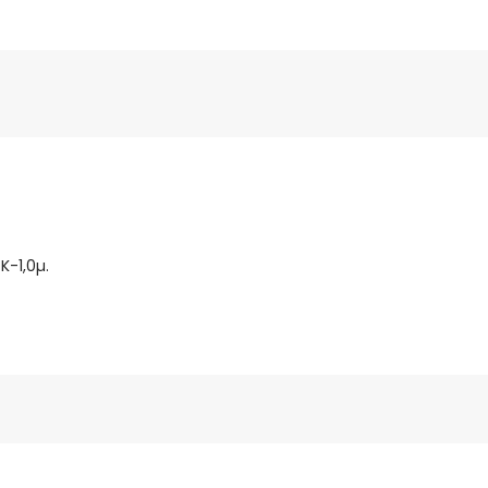
K-1,0µ.