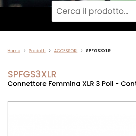
Cerca
Home
VIDEO
>
Prodotti
>
ACCESSORI
>
SPFGS3XLR
SPFGS3XLR
Connettore Femmina XLR 3 Poli - Cont