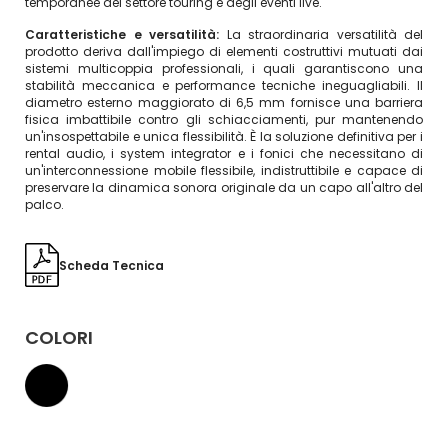
temporanee del settore touring e degli eventi live.
Caratteristiche e versatilità:
La straordinaria versatilità del
prodotto deriva dall'impiego di elementi costruttivi mutuati dai
sistemi multicoppia professionali, i quali garantiscono una
stabilità meccanica e performance tecniche ineguagliabili. Il
diametro esterno maggiorato di 6,5 mm fornisce una barriera
fisica imbattibile contro gli schiacciamenti, pur mantenendo
un'insospettabile e unica flessibilità. È la soluzione definitiva per i
rental audio, i system integrator e i fonici che necessitano di
un'interconnessione mobile flessibile, indistruttibile e capace di
preservare la dinamica sonora originale da un capo all'altro del
palco.
Scheda Tecnica
COLORI