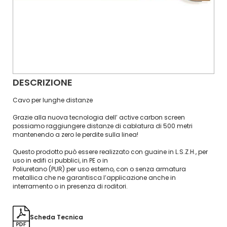
DESCRIZIONE
Cavo per lunghe distanze
Grazie alla nuova tecnologia dell’ active carbon screen
possiamo raggiungere distanze di cablatura di 500 metri
mantenendo a zero le perdite sulla linea!
Questo prodotto può essere realizzato con guaine in L.S.Z.H., per
uso in edifi ci pubblici, in PE o in
Poliuretano (PUR) per uso esterno, con o senza armatura
metallica che ne garantisca l’applicazione anche in
interramento o in presenza di roditori.
Scheda Tecnica