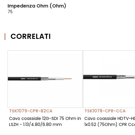
Impedenza Ohm (Ohm)
75
CORRELATI
TSK1079-CPR-B2CA
TSK1078-CPR-CCA
Cavo coassiale 12G-SDI 75 Ohm in
Cavo coassiale HDTV-H
LSZH - 1.13/4.80/6.80 mm
1x0.52 (75Ohm) CPR Cc