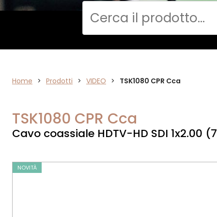
Cerca
Home
VIDEO
>
Prodotti
>
VIDEO
>
TSK1080 CPR Cca
TSK1080 CPR Cca
Cavo coassiale HDTV-HD SDI 1x2.00 
NOVITÀ