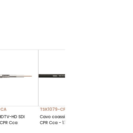
CCA
TSK1079-CPR-CCA
HDTV-HD SDI
Cavo coassiale 12G-SDI 75 Ohm
 CPR Cca
CPR Cca - 1.13/4.80/6.80 mm