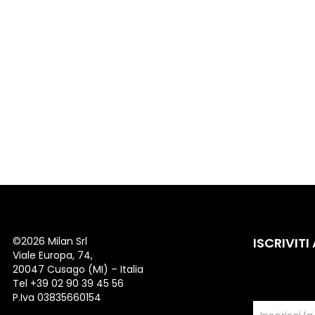
©
2026 Milan Srl
ISCRIVITI
Viale Europa, 74,
20047 Cusago (MI) – Italia
Tel +39 02 90 39 45 56
P.Iva 03835660154