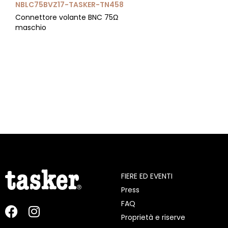
NBLC75BVZ17-TASKER-TN458
Connettore volante BNC 75Ω
maschio
FIERE ED EVENTI
Press
FAQ
Proprietà e riserve