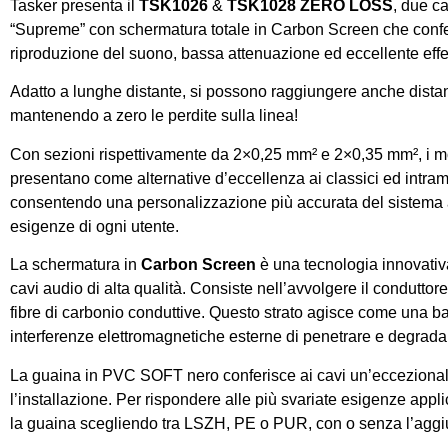
Tasker presenta il
TSK1026
&
TSK1028 ZERO LOSS
, due ca
“Supreme” con schermatura totale in Carbon Screen che confe
riproduzione del suono, bassa attenuazione ed eccellente eff
Adatto a lunghe distante, si possono raggiungere anche distan
mantenendo a zero le perdite sulla linea!
Con sezioni rispettivamente da 2×0,25 mm² e 2×0,35 mm², i 
presentano come alternative d’eccellenza ai classici ed intra
consentendo una personalizzazione più accurata del sistema a
esigenze di ogni utente.
La schermatura in
Carbon Screen
è una tecnologia innovativa
cavi audio di alta qualità. Consiste nell’avvolgere il conduttor
fibre di carbonio conduttive. Questo strato agisce come una ba
interferenze elettromagnetiche esterne di penetrare e degradar
La guaina in PVC SOFT nero conferisce ai cavi un’eccezionale 
l’installazione. Per rispondere alle più svariate esigenze appl
la guaina scegliendo tra LSZH, PE o PUR, con o senza l’aggiu