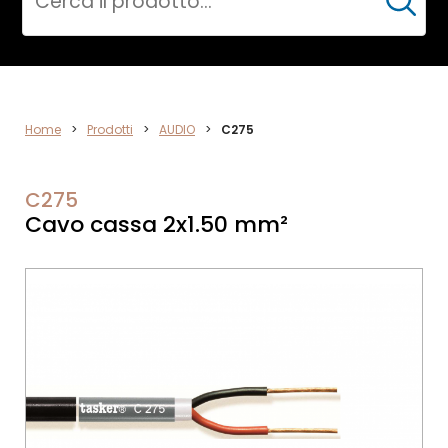
Cerca
AUDIO
Home
>
Prodotti
>
AUDIO
>
C275
C275
Cavo cassa 2x1.50 mm²