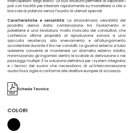
intercapedini degli edifici. La sua struttura permette di separare i
poli con facilità per intestarli rapidamente su morsettiere a vite o
boccole di potenza senza l'ausilio di utensili speciali.
Caratteristiche e versatilità:
La straordinaria versatilità del
prodotto deriva dalla combinazione tra l'isolamento in
polietilene e una twistatura molto marcata dei conduttori, che
conferisce ottime proprietà di riproduzione sonora e una
spiccata resistenza allo snervamento e all'allungamento
accidentale durante il tiro nei condotti. La guaina esterna a tubo
aderente consente di mantenere un diametro esterno ridotto,
minimizzando gli ingombri dentro le scatole di derivazione o nei
passaggi multipli. È la soluzione definitiva per i system integrator
e i tecnici del suono che necessitano di un'interconnessione
audio fissa agile e conforme alle direttive europee di sicurezza.
Scheda Tecnica
COLORI