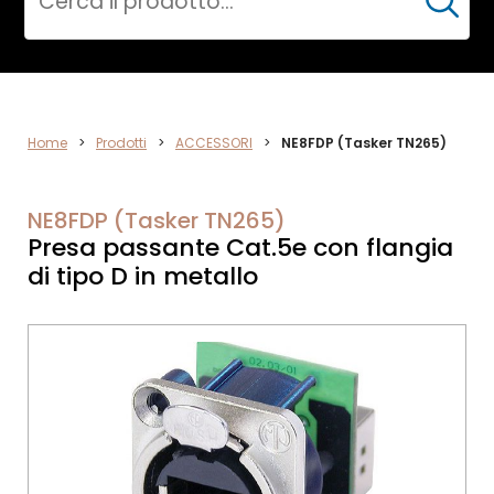
Cerca
DATA
Home
>
Prodotti
>
ACCESSORI
>
NE8FDP (Tasker TN265)
NETWORK
NE8FDP (Tasker TN265)
Presa passante Cat.5e con flangia
di tipo D in metallo