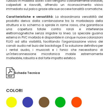
l'utilizzo in mobilità dove i cavi vengono costantemente srotolati,
calpestati e riavvolti, offrendo un riconoscimento visivo
immediato sul palco grazie alle sue accese tonalità cromatiche.
Caratteristiche e versatilità:
La straordinaria versatilità del
prodotto deriva dalla combinazione tra la morbidezza della
struttura e lo schermo a spirale in rame rosso, che garantisce
una copertura totale contro ronzii e interferenze
elettromagnetiche senza irrigidire la linea. La speciale guaina
esterna in PVC morbido è disponibile in cinque nuove colorazioni
FLUO ad alta visibilità, facilitando l'organizzazione visiva dei
canali audio nel buio dei backstage. È la soluzione definitiva per
i rental audio, i musicisti e i fonici che necessitano di
un'interconnessione microfonica mobile estremamente
malleabile, robusta e dal forte impatto estetico.
Scheda Tecnica
COLORI