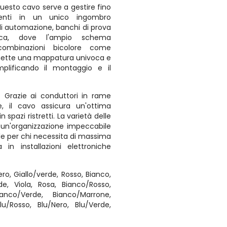
uesto cavo serve a gestire fino
denti in un unico ingombro
 di automazione, banchi di prova
fica, dove l'ampio schema
ombinazioni bicolore come
rmette una mappatura univoca e
mplificando il montaggio e il
:
Grazie ai conduttori in rame
le, il cavo assicura un'ottima
n spazi ristretti. La varietà delle
 un'organizzazione impeccabile
le per chi necessita di massima
a in installazioni elettroniche
ro, Giallo/verde, Rosso, Bianco,
rde, Viola, Rosa, Bianco/Rosso,
ianco/Verde, Bianco/Marrone,
Blu/Rosso, Blu/Nero, Blu/Verde,