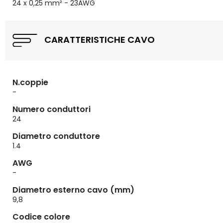
24 x 0,25 mm² - 23AWG
CARATTERISTICHE CAVO
N.coppie
-
Numero conduttori
24
Diametro conduttore
1.4
AWG
-
Diametro esterno cavo (mm)
9,8
Codice colore