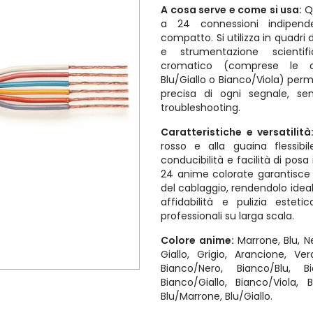
A cosa serve e come si usa:
Q
a 24 connessioni indipen
compatto. Si utilizza in quadri
e strumentazione scienti
cromatico (comprese le c
Blu/Giallo o Bianco/Viola) pe
precisa di ogni segnale, se
troubleshooting.
Caratteristiche e versatilità
rosso e alla guaina flessibi
conducibilità e facilità di posa i
24 anime colorate garantisce
del cablaggio, rendendolo idea
affidabilità e pulizia estetic
professionali su larga scala.
Colore anime:
Marrone, Blu, Ne
Giallo, Grigio, Arancione, Ve
Bianco/Nero, Bianco/Blu, B
Bianco/Giallo, Bianco/Viola, 
Blu/Marrone, Blu/Giallo.