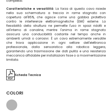
complessi.
Caratteristiche e versatilità
:
La forza di questo cavo risiede
nella sua schermatura a treccia in rame stagnato con
copertura all'85%, che agisce come una gabbia protettiva
contro le interferenze elettromagnetiche (EMI) esterne. La
flessibilità della struttura ne permette l'uso in spazi ridotti e
all'interno di canaline, mentre l'anima in rame stagnato
assicura una conducibilità costante nel tempo anche in
ambienti umidi o corrosivi. È un cavo estremamente versatile
che trova applicazione in ogni settore dell'elettronica
professionale, dalla sensoristica alla robotica leggera,
garantendo una trasmissione dei dati pulita e una resistenza
meccanica affidabile per installazioni fisse o a movimentazione
limitata.
Scheda Tecnica
COLORI