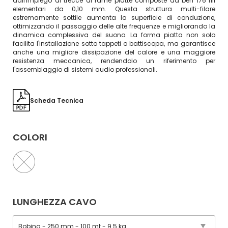
dall'impiego di trecce di rame piatte composte da ben 176 fili
elementari da 0,10 mm. Questa struttura multi-filare
estremamente sottile aumenta la superficie di conduzione,
ottimizzando il passaggio delle alte frequenze e migliorando la
dinamica complessiva del suono. La forma piatta non solo
facilita l'installazione sotto tappeti o battiscopa, ma garantisce
anche una migliore dissipazione del calore e una maggiore
resistenza meccanica, rendendolo un riferimento per
l'assemblaggio di sistemi audio professionali.
Scheda Tecnica
COLORI
LUNGHEZZA CAVO