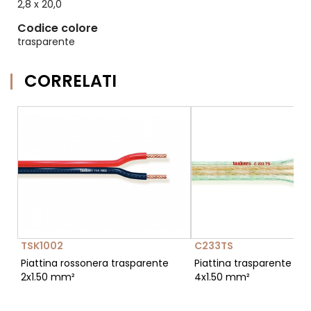
2,8 x 20,0
Codice colore
trasparente
CORRELATI
TSK1002
C233TS
Piattina rossonera trasparente
Piattina trasparente spe
2x1.50 mm²
4x1.50 mm²