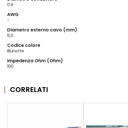
0.9
AWG
-
Diametro esterno cavo (mm)
6,0
Codice colore
Blunotte
Impedenza Ohm (Ohm)
100
CORRELATI