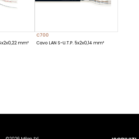
C700
 4x2x0,22 mm²
Cavo LAN S-U.T.P. 5x2x0,14 mm²
©
2026 Milan Srl