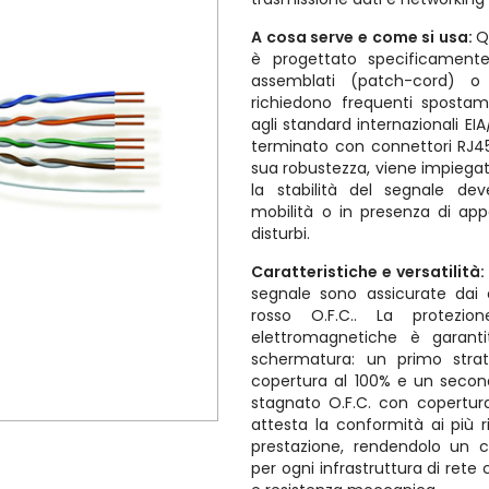
A cosa serve e come si usa:
Q
è progettato specificamente
assemblati (patch-cord) o 
richiedono frequenti spostame
agli standard internazionali EI
terminato con connettori RJ45
sua robustezza, viene impiegat
la stabilità del segnale de
mobilità o in presenza di app
disturbi.
Caratteristiche e versatilità
segnale sono assicurate dai c
rosso O.F.C.. La protezion
elettromagnetiche è garan
schermatura: un primo strat
copertura al 100% e un seco
stagnato O.F.C. con copertura
attesta la conformità ai più r
prestazione, rendendolo un 
per ogni infrastruttura di rete