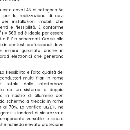
uesto cavo LAN di categoria 5e
 per la realizzazione di cavi
per installazioni mobili che
nti e flessibilità. È conforme
A/TIA 568 ed è ideale per essere
 a 8 Pin schermati. Grazie alla
o in contesti professionali dove
ve essere garantita anche in
arati elettronici che generano
:
La flessibilità e l'alta qualità del
onduttori multi-filari in rame
e totale dalle interferenze
tita da un sistema a doppia
o in nastro di alluminio con
ndo schermo a treccia in rame
 al 70%. La verifica UL/ETL ne
igorosi standard di sicurezza e
componente versatile e sicuro
 che richieda elevata protezione