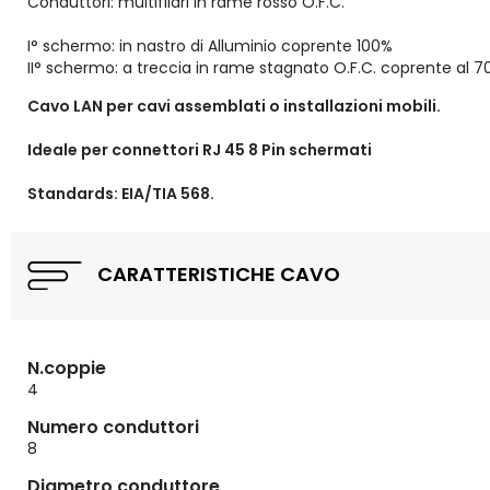
Conduttori: multifilari in rame rosso O.F.C.
I° schermo: in nastro di Alluminio coprente 100%
II° schermo: a treccia in rame stagnato O.F.C. coprente al 
Cavo LAN per cavi assemblati o installazioni mobili.
Ideale per connettori RJ 45 8 Pin schermati
Standards: EIA/TIA 568.
CARATTERISTICHE CAVO
N.coppie
4
Numero conduttori
8
Diametro conduttore