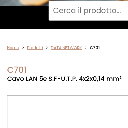
Cerca
Home
>
ELETTRONICA
Prodotti
>
DATA NETWORK
>
C701
C701
Cavo LAN 5e S.F-U.T.P. 4x2x0,14 mm²