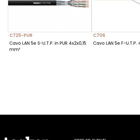
C725-PUR
C706
Cavo LAN 5e S-U.T.P. in PUR 4x2x0,15
Cavo LAN 5e F-U.T.P.
mm²