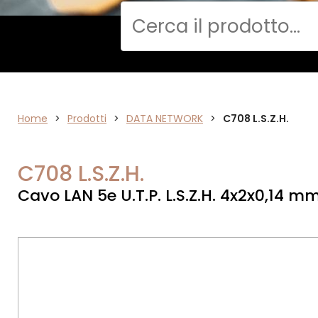
Cerca
Home
>
ELETTRONICA
Prodotti
>
DATA NETWORK
>
C708 L.S.Z.H.
C708 L.S.Z.H.
Cavo LAN 5e U.T.P. L.S.Z.H. 4x2x0,14 m