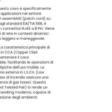
uesto cavo è specificamente
, applicazioni nel settore
vi assemblati (patch cord) su
agli standard EIA/TIA 568, è
n connettori RJ45 a 8 Pin. Viene
i di rete in contesti dinamici
io leggero e maneggevole.
La caratteristica principale di
e in CCA (Copper Clad
antenere il cavo
le, facilitando le operazioni di
ipiche dell'uso mobile. La
na esterna in L.S.Z.H. (Low
so di incendio assicura una
enza di gas tossici. Questa
ed Twisted Pair) lo rende un
etworking moderno, capace di
tezione degli ambienti.