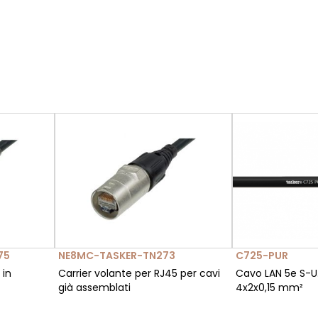
75
NE8MC-TASKER-TN273
C725-PUR
 in
Carrier volante per RJ45 per cavi
Cavo LAN 5e S-U.
già assemblati
4x2x0,15 mm²