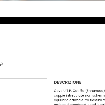
m²
DESCRIZIONE
Cavo U.T.P. Cat. 5e (Enhanced) 
coppie intrecciate non scherma
equilibrio ottimale tra flessibil
ambienti broadcast e reti locali