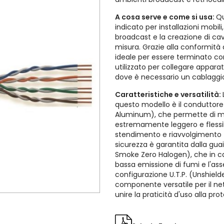
A cosa serve e come si usa:
Q
indicato per installazioni mobili
broadcast e la creazione di ca
misura. Grazie alla conformità 
ideale per essere terminato co
utilizzato per collegare apparat
dove è necessario un cablagg
Caratteristiche e versatilità:
questo modello è il conduttor
Aluminum), che permette di m
estremamente leggero e flessibi
stendimento e riavvolgimento t
sicurezza è garantita dalla guai
Smoke Zero Halogen), che in ca
bassa emissione di fumi e l'ass
configurazione U.T.P. (Unshield
componente versatile per il n
unire la praticità d'uso alla pro