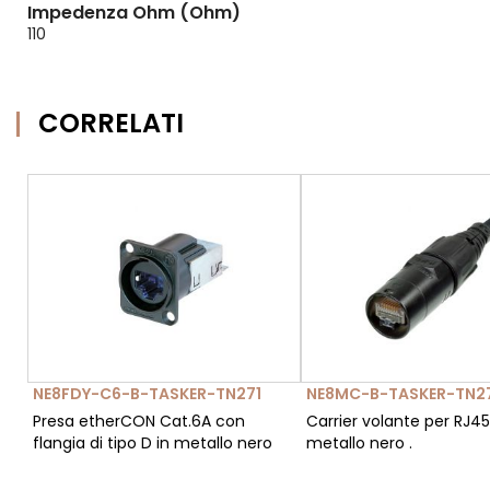
Impedenza Ohm (Ohm)
110
CORRELATI
NE8FDY-C6-B-TASKER-TN271
NE8MC-B-TASKER-TN2
Presa etherCON Cat.6A con
Carrier volante per RJ45
flangia di tipo D in metallo nero
metallo nero .