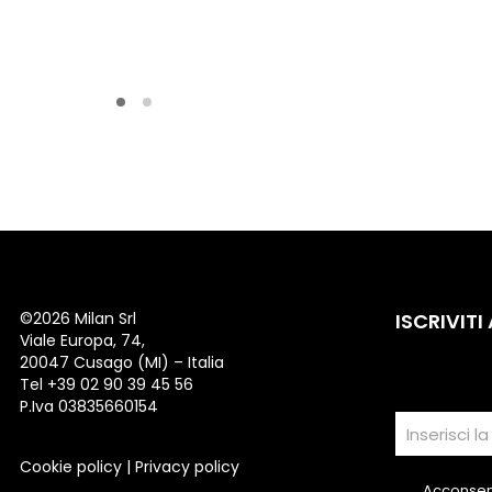
©
2026 Milan Srl
ISCRIVITI
Viale Europa, 74,
20047 Cusago (MI) – Italia
Tel +39 02 90 39 45 56
P.Iva 03835660154
Cookie policy
|
Privacy policy
Acconsent