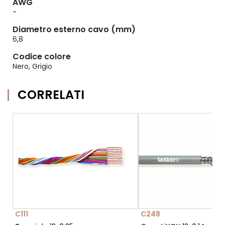
AWG
-
Diametro esterno cavo (mm)
6,8
Codice colore
Nero, Grigio
CORRELATI
C111
C248